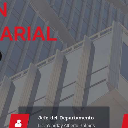
N
ARIAL
Jefe del Departamento
Lic. Yearday Alberto Balmes