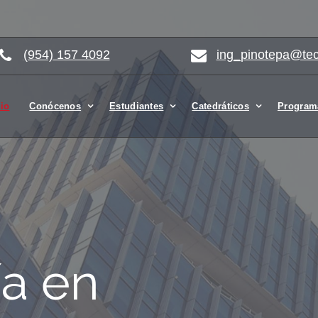
(954) 157 4092
ing_pinotepa@te
cio
Conócenos
Estudiantes
Catedráticos
Program
ía en